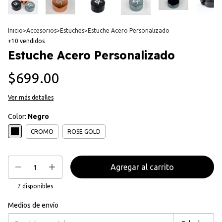
Inicio
>
Accesorios
>
Estuches
>
Estuche Acero Personalizado
+10 vendidos
Estuche Acero Personalizado
$699.00
Ver más detalles
Color:
Negro
CROMO
ROSE GOLD
7
disponibles
Medios de envío
Cambiar CP
Entregas para el CP: