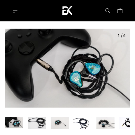
1
/
6