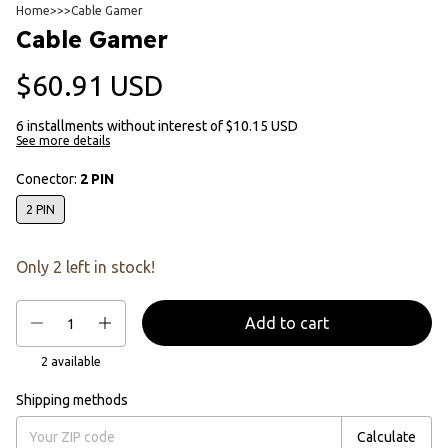
Home
>
>
>
Cable Gamer
Cable Gamer
$60.91 USD
6
installments without interest of
$10.15 USD
See more details
Conector:
2 PIN
2 PIN
Only
2
left in stock!
2
available
Shipping methods
Change ZIP
Deliveries for ZIP:
Calculate