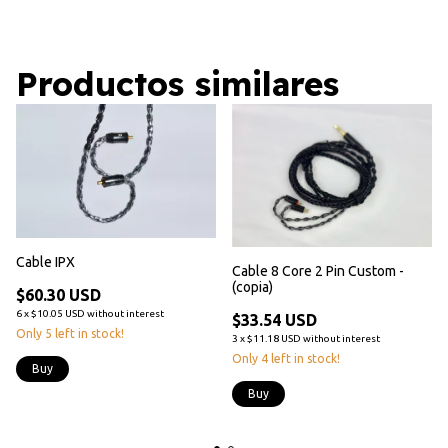
Productos similares
Cable IPX
Cable 8 Core 2 Pin Custom -
(copia)
$60.30 USD
6
x
$10.05 USD
without interest
$33.54 USD
Only
5
left in stock!
3
x
$11.18 USD
without interest
Only
4
left in stock!
Buy